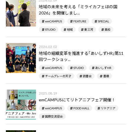
2026.02.09
地域の未来を考える「ミライカフェほの国
2026」を開催しまし...
emCAMPUS
FEATURE
SPECIAL
STUDIO
地域
東三河
高校
2026.02.02
地域の組織変革を推進する｢あいしずHR｣第11
回ワークショッ...
emCAMPUS
STUDIO
あいしずHR
チームプレーの天才
読書会
豊橋
2025.08.19
emCAMPUSにてリトアニアフェア開催！
emCAMPUS
FOOD HALL
リトアニア
国際交流協会