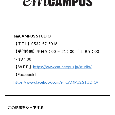
emCAMPUS STUDIO
【 T E L 】0532-57-5016
【受付時間】平日 9：00 ～ 21：00 ／ 土曜 9：00
～ 18：00
【 W E B 】
https://www.em-campus.jp/studio/
【Facebook】
https://www.facebook.com/emCAMPUS.STUDIO/
この記事をシェアする