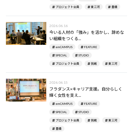
プロジェクト会員
東三河
豊橋
2026.06.16
今いる人材の「強み」を活かし、辞めな
い組織をつくる...
emCAMPUS
FEATURE
SPECIAL
STUDIO
プロジェクト会員
挑戦
東三河
2026.06.15
フラダンス×キャリア支援。自分らしく
輝く女性を支え...
emCAMPUS
FEATURE
SPECIAL
STUDIO
プロジェクト会員
挑戦
東三河
豊橋