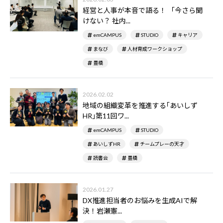
経営と人事が本音で語る！ 「今さら聞
けない？ 社内...
emCAMPUS
STUDIO
キャリア
まなび
人材育成ワークショップ
豊橋
2026.02.02
地域の組織変革を推進する｢あいしず
HR｣第11回ワ...
emCAMPUS
STUDIO
あいしずHR
チームプレーの天才
読書会
豊橋
2026.01.27
DX推進担当者のお悩みを生成AIで解
決！――岩瀬憲...