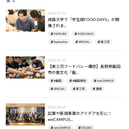
2026.07.31
成蹊大学で「学生版FOOD DAYS」が開
催されま...
FEATURE
FOOD DAYS
foodvalley
SPECIAL
東三河
2026.07.10
【東三河フードバレー構想】長野県飯田
市の食文化「飯...
#飯田
#飯田焼肉
emCAMPUS
SPECIAL
東三河
豊橋
2026.06.19
起業や新規事業のアイデアを形に！
emCAMPUS...
emCAMPUS
STUDIO