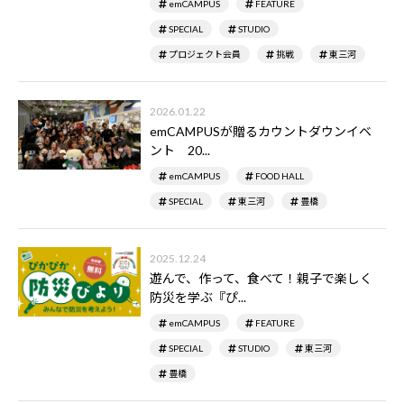
emCAMPUS
FEATURE
SPECIAL
STUDIO
プロジェクト会員
挑戦
東三河
2026.01.22
emCAMPUSが贈るカウントダウンイベ
ント 20...
emCAMPUS
FOOD HALL
SPECIAL
東三河
豊橋
2025.12.24
遊んで、作って、食べて！親子で楽しく
防災を学ぶ『ぴ...
emCAMPUS
FEATURE
SPECIAL
STUDIO
東三河
豊橋