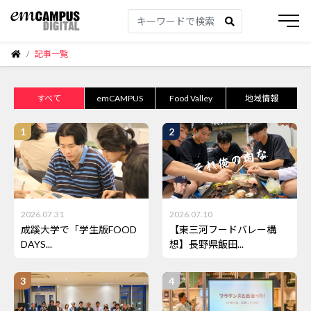
記事一覧
すべて
emCAMPUS
Food Valley
地域情報
2026.07.31
2026.07.10
成蹊大学で「学生版FOOD
【東三河フードバレー構
DAYS...
想】長野県飯田...