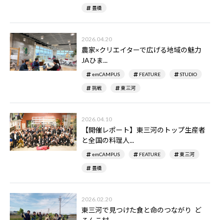
豊橋
2026.04.20
農家×クリエイターで広げる地域の魅力――
JAひま...
emCAMPUS
FEATURE
STUDIO
挑戦
東三河
2026.04.10
【開催レポート】東三河のトップ生産者
と全国の料理人...
emCAMPUS
FEATURE
東三河
豊橋
2026.02.20
東三河で見つけた食と命のつながり ―― ど