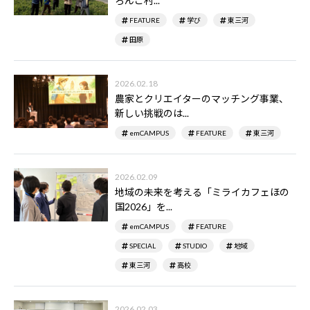
ろんこ村...
FEATURE
学び
東三河
田原
2026.02.18
農家とクリエイターのマッチング事業、
新しい挑戦のは...
emCAMPUS
FEATURE
東三河
2026.02.09
地域の未来を考える「ミライカフェほの
国2026」を...
emCAMPUS
FEATURE
SPECIAL
STUDIO
地域
東三河
高校
2026.02.03