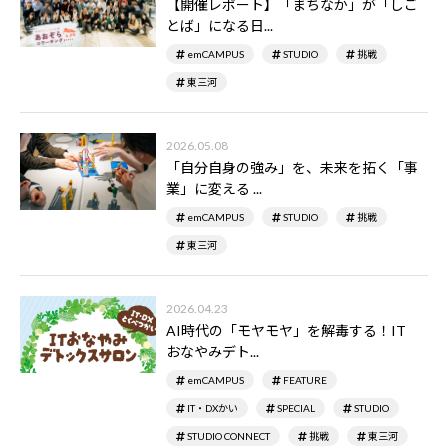
【開催レポート】「まちなか」が「しご
とば」になる日...
emCAMPUS
STUDIO
挑戦
東三河
2026.05.08
「自分自身の強み」を、未来を拓く「事
業」に変える ...
emCAMPUS
STUDIO
挑戦
東三河
2026.04.23
AI時代の「モヤモヤ」を解毒する！IT
おなやみデト...
emCAMPUS
FEATURE
IT・DXかい
SPECIAL
STUDIO
STUDIO CONNECT
挑戦
東三河