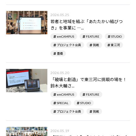
2026.05.25
若者と地域を結ぶ「あたたかい結びつ
き」を事業に ―...
emCAMPUS
FEATURE
STUDIO
プロジェクト会員
挑戦
東三河
豊橋
2026.05.20
「破壊と創造」で東三河に挑戦の場を！――
鈴木大輔さ...
emCAMPUS
FEATURE
SPECIAL
STUDIO
プロジェクト会員
挑戦
2026.05.19