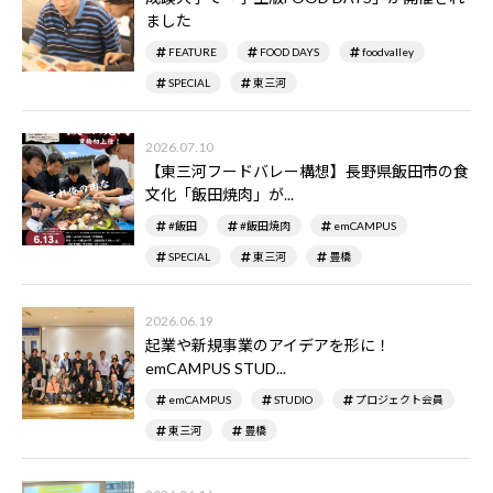
ました
FEATURE
FOOD DAYS
foodvalley
SPECIAL
東三河
2026.07.10
【東三河フードバレー構想】長野県飯田市の食
文化「飯田焼肉」が...
#飯田
#飯田焼肉
emCAMPUS
SPECIAL
東三河
豊橋
2026.06.19
起業や新規事業のアイデアを形に！
emCAMPUS STUD...
emCAMPUS
STUDIO
プロジェクト会員
東三河
豊橋