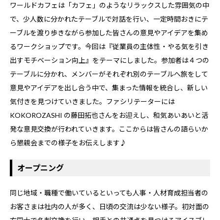
ワールドカフェは「カフェ」のようなリラックスした雰囲気の中
で、少人数に分かれたテーブルで対話を行い、一定時間おきにテ
ーブルを渡り歩きながら参加した皆さんの意見やアイデアを集め
るワークショップです。今回は『従業員の主体性・やる気を引き
出すモチベーション向上』をテーマにしました。参加者は４つの
テーブルに分かれ、メンバーがそれぞれ別のテーブルへ旅をして
意見やアイデアを出し合う中で、集まった情報を統合し、新しい
気付きを見つけていきました。ファシリテーターには
KOKOROZASHI の藤田拓也さんをお迎えし、和気あいあいと活
発な意見交換が行われていきます。ここからは皆さんの語らいか
ら懇親会までの様子をお伝えします♪
オープニング
同じ地域・職種で働いているといっても人事・人材育成担当者の
お客さまは社内の人が多く、日頃の交流は少ない様子。初対面の