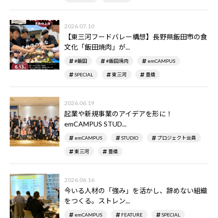
2026.07.10
【東三河フードバレー構想】長野県飯田市の食
文化「飯田焼肉」が...
#飯田
#飯田焼肉
emCAMPUS
SPECIAL
東三河
豊橋
2026.06.19
起業や新規事業のアイデアを形に！
emCAMPUS STUD...
emCAMPUS
STUDIO
プロジェクト会員
東三河
豊橋
2026.06.16
今いる人材の「強み」を活かし、辞めない組織
をつくる。ストレン...
emCAMPUS
FEATURE
SPECIAL