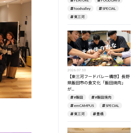
FEATURE
FOOD DAYS
foodvalley
SPECIAL
東三河
2026.07.10
【東三河フードバレー構想】長野
県飯田市の食文化「飯田焼肉」
が...
#飯田
#飯田焼肉
emCAMPUS
SPECIAL
東三河
豊橋