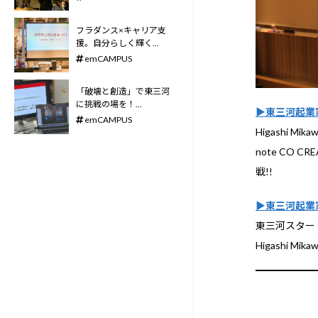
フラダンス×キャリア支
援。自分らしく輝く...
emCAMPUS
「破壊と創造」で東三河
に挑戦の場を！――...
▶東三河起業
emCAMPUS
Higashi M
note CO C
戦!!
▶東三河起業家
東三河スタート
Higashi