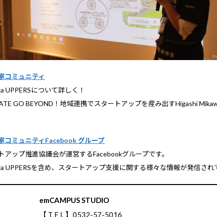
家コミュニティ
ikawa UPPERSについて詳しく！
REATE GO BEYOND！地域連携でスタートアップを産み出すHigashi Mikaw
コミュニティFacebook グループ
アップ推進協議会が運営するFacebookグループです。
 Mikawa UPPERSを含め、スタートアップ支援に関する様々な情報が発信さ
emCAMPUS STUDIO
【 T E L 】0532-57-5016