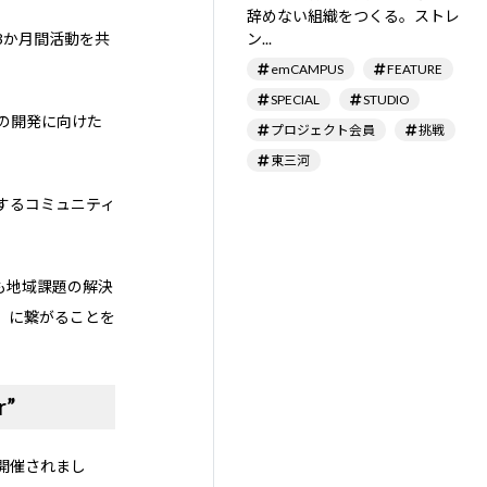
辞めない組織をつくる。ストレ
3か月間活動を共
ン...
emCAMPUS
FEATURE
SPECIAL
STUDIO
の開発に向けた
プロジェクト会員
挑戦
東三河
するコミュニティ
も地域課題の解決
」に繋がることを
r”
トが開催されまし