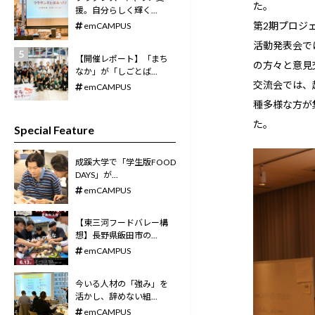
た。
援。自分らしく輝く...
第2期プロジ
emCAMPUS
活動発表会で
【開催レポート】「まち
の方々と意見
なか」が「しごとば...
交流会では、
emCAMPUS
種多様な方が
た。
Special Feature
成蹊大学で「学生版FOOD
DAYS」が...
emCAMPUS
【東三河フードバレー構
想】長野県飯田市の...
emCAMPUS
今いる人材の「強み」を
活かし、辞めない組...
emCAMPUS