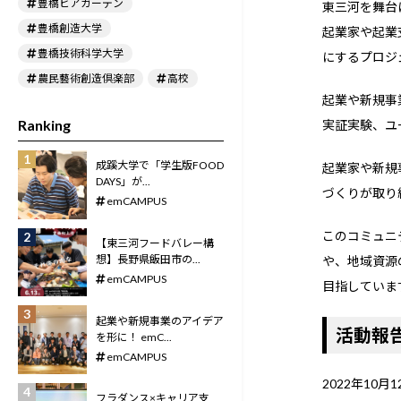
豊橋ビアガーデン
東三河を舞台
豊橋創造大学
起業家や起業
豊橋技術科学大学
にするプロジ
農民藝術創造倶楽部
高校
起業や新規事
Ranking
実証実験、ユ
成蹊大学で「学生版FOOD
起業家や新規
DAYS」が...
づくりが取り
emCAMPUS
このコミュニ
【東三河フードバレー構
想】長野県飯田市の...
や、地域資源
emCAMPUS
目指していま
起業や新規事業のアイデア
活動報告＆
を形に！ emC...
emCAMPUS
2022年10月
フラダンス×キャリア支