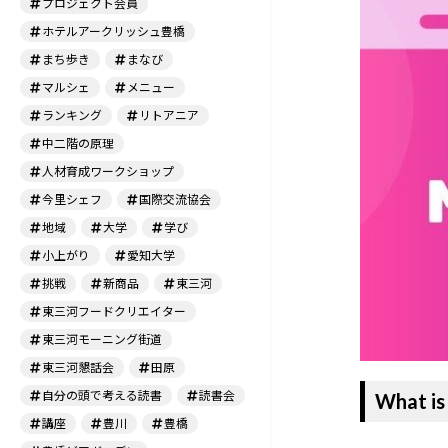
プロジェクト会員
ホテルアークリッシュ豊橋
まち歩き
まなび
マルシェ
メニュー
ランキング
リトアニア
中二階の原理
人材育成ワークショップ
今里シェフ
国際交流協会
地域
大学
学び
小上がり
愛知大学
挑戦
新商品
東三河
東三河フードクリエイター
東三河モーニング街道
東三河懇話会
田原
自分の頭で考える読書
読書会
What i
講座
豊川
豊橋