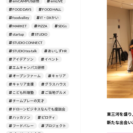
emCAMPUS研修
emLIVE
FOOD DAYS
FOOD HALL
foodvalley
IT・DXかい
MARKET
PIZZA
SDGs
startup
STUDIO
STUDIO CONNECT
STUDIO tea talk
あいしずHR
アイデアソン
イベント
エムキャンパス研修
オープンファーム
キャリア
キャリア支援
グラスハウス
こども料理塾
ご当地グルメ
チームプレーの天才
ドローンビジネスなんでも座談会
東三河を盛り
ハッカソン
ピロティ
新たな出会い
フードバレー
プロジェクト