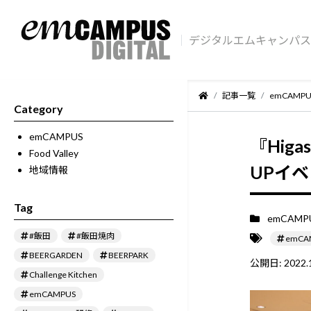
デジタルエムキャンパス
記事一覧
emCAMPU
Category
emCAMPUS
『Higa
Food Valley
UPイベン
地域情報
Tag
emCAMP
#飯田
#飯田焼肉
emCA
BEERGARDEN
BEERPARK
公開日:
2022.
Challenge Kitchen
emCAMPUS