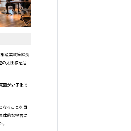
業部産業政策課長
査の太田様を迎
原因が少子化で
となることを目
具体的な提言に
た。