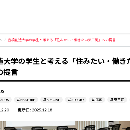
S
豊橋創造大学の学生と考える「住みたい・働きたい東三河」への提言
造大学の学生と考える「住みたい・働き
の提言
US
MPUS
FEATURE
SPECIAL
STUDIO
挑戦
東三河
12.20
更新日:
2025.12.18