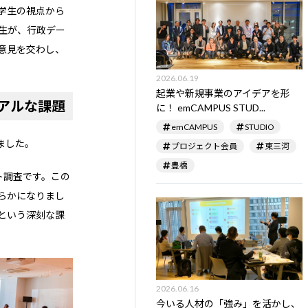
学生の視点から
学生が、行政デー
意見を交わし、
2026.06.19
起業や新規事業のアイデアを形
アルな課題
に！ emCAMPUS STUD...
emCAMPUS
STUDIO
ました。
プロジェクト会員
東三河
豊橋
ト調査です。この
らかになりまし
という深刻な課
2026.06.16
今いる人材の「強み」を活かし、