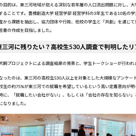
の目的は、東三河地域が抱える深刻な若年層の人口流出問題に対し、大
することです。豊橋創造大学 経営学部 経営学科の3年生である10名の
査から課題を抽出し、協力団体や行政、他校の学生と「共創」を通じて
言書の作成を目指しました。
東三河に残りたい？高校生530人調査で判明したリ
犬飼プロジェクトによる調査結果の発表と、学生トークショーが行われ
なったのは、東三河の高校生530人以上を対象とした大規模なアンケー
校生の約75%が東三河での就職を希望しているという高い定着意向が明
時に、「就職したい会社がない」、もしくは「会社の存在を知らない」
になりました。