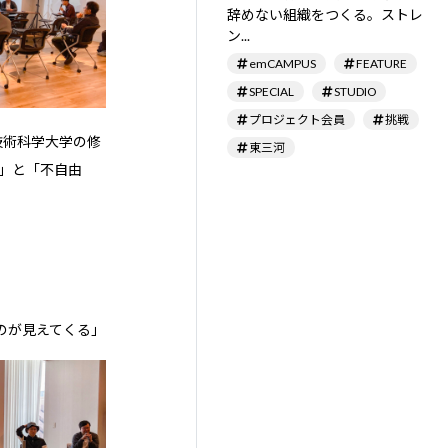
辞めない組織をつくる。ストレ
ン...
emCAMPUS
FEATURE
SPECIAL
STUDIO
プロジェクト会員
挑戦
技術科学大学の修
東三河
」と「不自由
のが見えてくる」