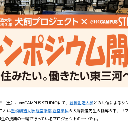
6日（土）、emCAMPUS STUDIOにて、
豊橋創造大学
との共催によるシ
これは
豊橋創造大学 経営学部 経営学科
の犬飼貴俊先生の指導の下、「
年生の授業の一環で行っているプロジェクトの一つです。