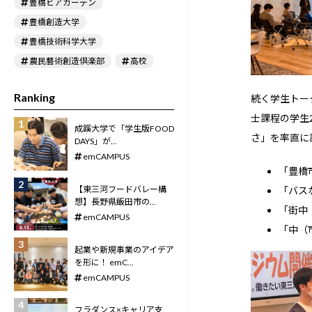
豊橋ビアガーデン
豊橋創造大学
豊橋技術科学大学
農民藝術創造倶楽部
高校
Ranking
続く学生トー
士課程の学生
成蹊大学で「学生版FOOD
さ」を率直に
DAYS」が...
emCAMPUS
「豊橋
【東三河フードバレー構
「バス
想】長野県飯田市の...
「街中
emCAMPUS
「中（
起業や新規事業のアイデア
を形に！ emC...
emCAMPUS
フラダンス×キャリア支