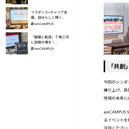
フラダンス×キャリア支
援。自分らしく輝く...
emCAMPUS
「破壊と創造」で東三河
に挑戦の場を！――...
emCAMPUS
「共創
今回のシンポ
練り上げ、具
地域の未来に
emCAMPU
るイベントを
注目ください