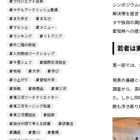
プロジェクト会員
シンポジウム
ホテルアークリッシュ豊橋
解決策を提言
まち歩き
まなび
タや独自の調
マルシェ
メニュー
愛知県への提
ランキング
リトアニア
中二階の原理
若者は
人材育成ワークショップ
今里シェフ
国際交流協会
第一部では、
地域
大学
学び
小上がり
愛知大学
発表の基礎と
挑戦
新商品
東三河
調査から、高
東三河フードクリエイター
た。しかし同
東三河モーニング街道
題も浮き彫り
東三河懇話会
田原
自分の頭で考える読書
読書会
講座
豊川
豊橋