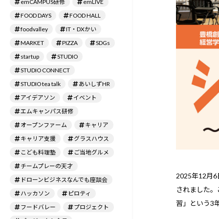
emCAMPUS研修
emLIVE
FOOD DAYS
FOOD HALL
foodvalley
IT・DXかい
MARKET
PIZZA
SDGs
startup
STUDIO
STUDIO CONNECT
STUDIO tea talk
あいしずHR
アイデアソン
イベント
エムキャンパス研修
オープンファーム
キャリア
キャリア支援
グラスハウス
こども料理塾
ご当地グルメ
チームプレーの天才
2025年12月
ドローンビジネスなんでも座談会
されました。
ハッカソン
ピロティ
習」という3
フードバレー
プロジェクト