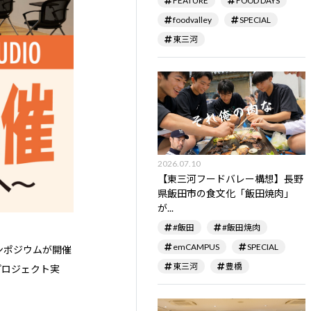
FEATURE
FOOD DAYS
foodvalley
SPECIAL
東三河
2026.07.10
【東三河フードバレー構想】長野
県飯田市の食文化「飯田焼肉」
が...
#飯田
#飯田焼肉
emCAMPUS
SPECIAL
ンポジウムが開催
東三河
豊橋
プロジェクト実