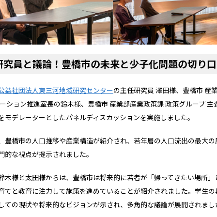
研究員と議論！豊橋市の未来と少子化問題の切り口
公益社団法人東三河地域研究センター
の主任研究員 澤田様、豊橋市 産
ベーション推進室長の鈴木様、豊橋市 産業部産業政策課 政策グループ 主
をモデレーターとしたパネルディスカッションを実施しました。
、豊橋市の人口推移や産業構造が紹介され、若年層の人口流出の最大の
門的な視点が提示されました。
鈴木様と太田様からは、豊橋市は将来的に若者が「帰ってきたい場所」
育てと教育に注力して施策を進めていることが紹介されました。学生の
しての現状や将来的なビジョンが示され、多角的な議論が展開されまし