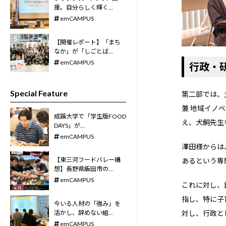
援。自分らしく輝く...
emCAMPUS
【開催レポート】「まち
なか」が「しごとば...
emCAMPUS
行政・
Special Feature
第二部では、
兼 地域イノ
成蹊大学で「学生版FOOD
え、犬飼先生
DAYS」が...
emCAMPUS
澤田様からは
【東三河フードバレー構
あるという専
想】長野県飯田市の...
emCAMPUS
これに対し、
指し、特に子
今いる人材の「強み」を
活かし、辞めない組...
対し、行政と
emCAMPUS