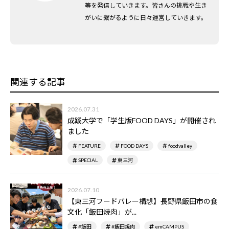
等を発信していきます。皆さんの挑戦や生き
がいに繋がるように日々運営していきます。
関連する記事
2026.07.31
成蹊大学で「学生版FOOD DAYS」が開催され
ました
FEATURE
FOOD DAYS
foodvalley
SPECIAL
東三河
2026.07.10
【東三河フードバレー構想】長野県飯田市の食
文化「飯田焼肉」が...
#飯田
#飯田焼肉
emCAMPUS