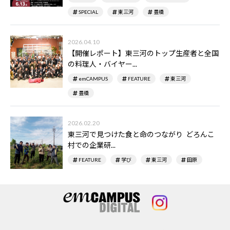
SPECIAL
東三河
豊橋
2026.04.10
【開催レポート】東三河のトップ生産者と全国
の料理人・バイヤー...
emCAMPUS
FEATURE
東三河
豊橋
2026.02.20
東三河で見つけた食と命のつながり ―― どろんこ
村での企業研...
FEATURE
学び
東三河
田原