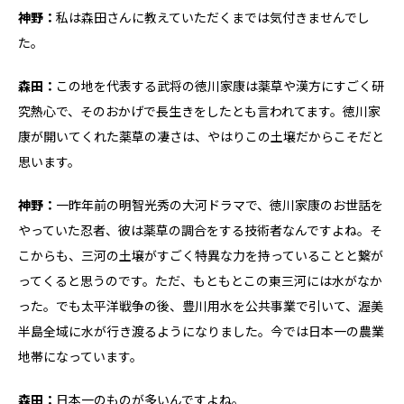
神野：
私は森田さんに教えていただくまでは気付きませんでし
た。
森田：
この地を代表する武将の徳川家康は薬草や漢方にすごく研
究熱心で、そのおかげで長生きをしたとも言われてます。徳川家
康が開いてくれた薬草の凄さは、やはりこの土壌だからこそだと
思います。
神野：
一昨年前の明智光秀の大河ドラマで、徳川家康のお世話を
やっていた忍者、彼は薬草の調合をする技術者なんですよね。そ
こからも、三河の土壌がすごく特異な力を持っていることと繋が
ってくると思うのです。ただ、もともとこの東三河には水がなか
った。でも太平洋戦争の後、豊川用水を公共事業で引いて、渥美
半島全域に水が行き渡るようになりました。今では日本一の農業
地帯になっています。
森田：
日本一のものが多いんですよね。