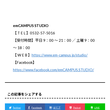
emCAMPUS STUDIO
【 T E L 】0532-57-5016
【受付時間】平日 9：00 ～ 21：00 ／ 土曜 9：00
～ 18：00
【 W E B 】
https://www.em-campus.jp/studio/
【Facebook】
https://www.facebook.com/emCAMPUS.STUDIO/
この記事をシェアする
Twitter
Facebook
はてブ
Pocket
LINE