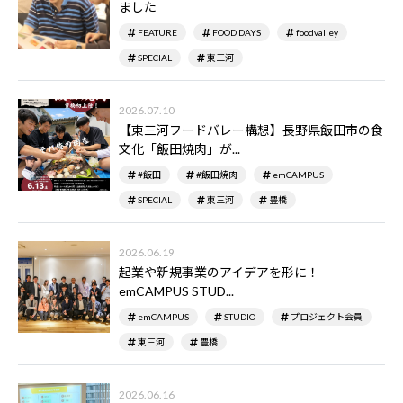
ました
FEATURE
FOOD DAYS
foodvalley
SPECIAL
東三河
2026.07.10
【東三河フードバレー構想】長野県飯田市の食
文化「飯田焼肉」が...
#飯田
#飯田焼肉
emCAMPUS
SPECIAL
東三河
豊橋
2026.06.19
起業や新規事業のアイデアを形に！
emCAMPUS STUD...
emCAMPUS
STUDIO
プロジェクト会員
東三河
豊橋
2026.06.16