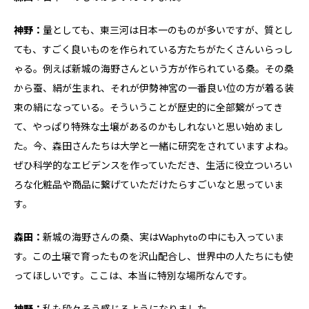
神野：
量としても、東三河は日本一のものが多いですが、質とし
ても、すごく良いものを作られている方たちがたくさんいらっし
ゃる。例えば新城の海野さんという方が作られている桑。その桑
から蚕、絹が生まれ、それが伊勢神宮の一番良い位の方が着る装
束の絹になっている。そういうことが歴史的に全部繋がってき
て、やっぱり特殊な土壌があるのかもしれないと思い始めまし
た。今、森田さんたちは大学と一緒に研究をされていますよね。
ぜひ科学的なエビデンスを作っていただき、生活に役立ついろい
ろな化粧品や商品に繋げていただけたらすごいなと思っていま
す。
森田：
新城の海野さんの桑、実はWaphytoの中にも入っていま
す。この土壌で育ったものを沢山配合し、世界中の人たちにも使
ってほしいです。ここは、本当に特別な場所なんです。
神野：
私も段々そう感じるようになりました。