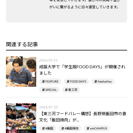
がいに繋がるように日々運営していきます。
関連する記事
2026.07.31
成蹊大学で「学生版FOOD DAYS」が開催され
ました
FEATURE
FOOD DAYS
foodvalley
SPECIAL
東三河
2026.07.10
【東三河フードバレー構想】長野県飯田市の食
文化「飯田焼肉」が...
#飯田
#飯田焼肉
emCAMPUS