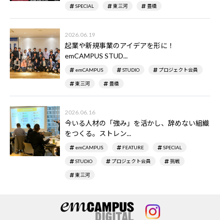
SPECIAL
東三河
豊橋
2026.06.19
起業や新規事業のアイデアを形に！
emCAMPUS STUD...
emCAMPUS
STUDIO
プロジェクト会員
東三河
豊橋
2026.06.16
今いる人材の「強み」を活かし、辞めない組織
をつくる。ストレン...
emCAMPUS
FEATURE
SPECIAL
STUDIO
プロジェクト会員
挑戦
東三河