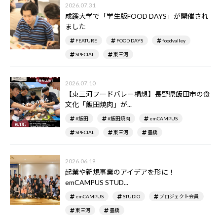
2026.07.31
成蹊大学で「学生版FOOD DAYS」が開催され
ました
FEATURE
FOOD DAYS
foodvalley
SPECIAL
東三河
2026.07.10
【東三河フードバレー構想】長野県飯田市の食
文化「飯田焼肉」が...
#飯田
#飯田焼肉
emCAMPUS
SPECIAL
東三河
豊橋
2026.06.19
起業や新規事業のアイデアを形に！
emCAMPUS STUD...
emCAMPUS
STUDIO
プロジェクト会員
東三河
豊橋