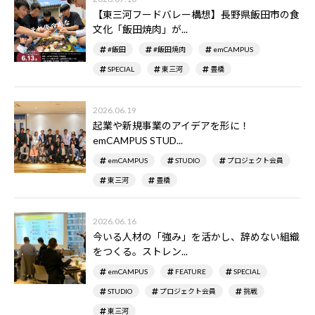
【東三河フードバレー構想】長野県飯田市の食
文化「飯田焼肉」が...
#飯田
#飯田焼肉
emCAMPUS
SPECIAL
東三河
豊橋
2026.06.19
起業や新規事業のアイデアを形に！
emCAMPUS STUD...
emCAMPUS
STUDIO
プロジェクト会員
東三河
豊橋
2026.06.16
今いる人材の「強み」を活かし、辞めない組織
をつくる。ストレン...
emCAMPUS
FEATURE
SPECIAL
STUDIO
プロジェクト会員
挑戦
東三河