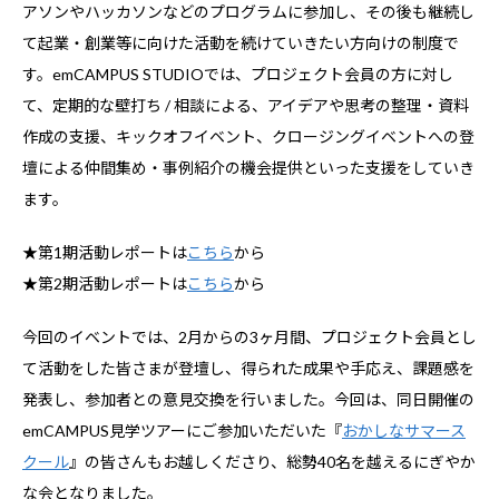
アソンやハッカソンなどのプログラムに参加し、その後も継続し
て起業・創業等に向けた活動を続けていきたい方向けの制度で
す。emCAMPUS STUDIOでは、プロジェクト会員の方に対し
て、定期的な壁打ち / 相談による、アイデアや思考の整理・資料
作成の支援、キックオフイベント、クロージングイベントへの登
壇による仲間集め・事例紹介の機会提供といった支援をしていき
ます。
★第1期活動レポートは
こちら
から
★第2期活動レポートは
こちら
から
今回のイベントでは、2月からの3ヶ月間、プロジェクト会員とし
て活動をした皆さまが登壇し、得られた成果や手応え、課題感を
発表し、参加者との意見交換を行いました。今回は、同日開催の
emCAMPUS見学ツアーにご参加いただいた『
おかしなサマース
クール
』の皆さんもお越しくださり、総勢40名を越えるにぎやか
な会となりました。